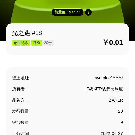
能量值：932.23
光之遇 #18
￥0.01
创世纪念
稀有
20份
链上地址：
avatakfe********
所有者：
Z@KER战忽局局座
品牌方：
ZAKER
发行数量：
20
销毁数量：
9
上链时间：
2022-06-27